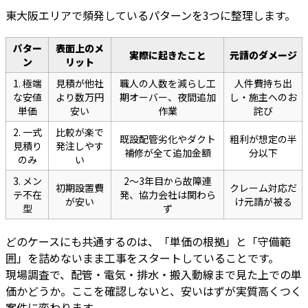
東大阪エリアで頻発しているパターンを3つに整理します。
パター
表面上のメ
実際に起きたこと
元請のダメージ
ン
リット
1. 極端
見積が他社
職人の人数を減らし工
人件費持ち出
な安値
より数万円
期オーバー、夜間追加
し・施主へのお
単価
安い
作業
詫び
2. 一式
比較が楽で
既設配管劣化やダクト
粗利が想定の半
見積り
発注しやす
補修が全て追加金額
分以下
のみ
い
3. メン
2〜3年目から故障連
初期設置費
クレーム対応だ
テ不在
発、協力会社は関わら
が安い
け元請が被る
型
ず
どのケースにも共通するのは、「単価の根拠」と「守備範
囲」を詰めないまま工事をスタートしていることです。
現場調査で、配管・電気・排水・搬入動線まで見た上での単
価かどうか。ここを確認しないと、安いはずが実質高くつく
案件に変わります。