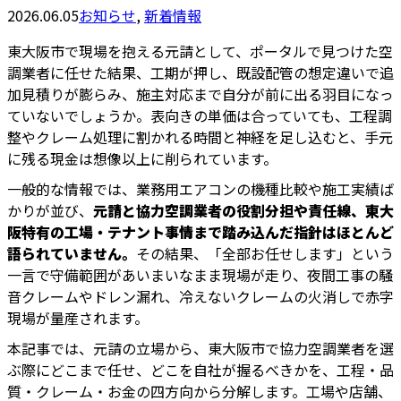
2026.06.05
お知らせ
,
新着情報
東大阪市で現場を抱える元請として、ポータルで見つけた空
調業者に任せた結果、工期が押し、既設配管の想定違いで追
加見積りが膨らみ、施主対応まで自分が前に出る羽目になっ
ていないでしょうか。表向きの単価は合っていても、工程調
整やクレーム処理に割かれる時間と神経を足し込むと、手元
に残る現金は想像以上に削られています。
一般的な情報では、業務用エアコンの機種比較や施工実績ば
かりが並び、
元請と協力空調業者の役割分担や責任線、東大
阪特有の工場・テナント事情まで踏み込んだ指針はほとんど
語られていません。
その結果、「全部お任せします」という
一言で守備範囲があいまいなまま現場が走り、夜間工事の騒
音クレームやドレン漏れ、冷えないクレームの火消しで赤字
現場が量産されます。
本記事では、元請の立場から、東大阪市で協力空調業者を選
ぶ際にどこまで任せ、どこを自社が握るべきかを、工程・品
質・クレーム・お金の四方向から分解します。工場や店舗、