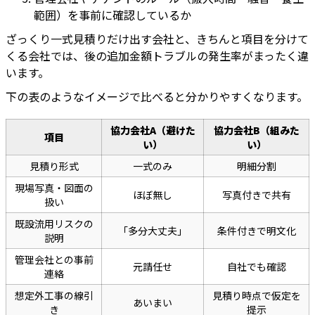
範囲）を事前に確認しているか
ざっくり一式見積りだけ出す会社と、きちんと項目を分けて
くる会社では、後の追加金額トラブルの発生率がまったく違
います。
下の表のようなイメージで比べると分かりやすくなります。
協力会社A（避けた
協力会社B（組みた
項目
い）
い）
見積り形式
一式のみ
明細分割
現場写真・図面の
ほぼ無し
写真付きで共有
扱い
既設流用リスクの
「多分大丈夫」
条件付きで明文化
説明
管理会社との事前
元請任せ
自社でも確認
連絡
想定外工事の線引
見積り時点で仮定を
あいまい
き
提示