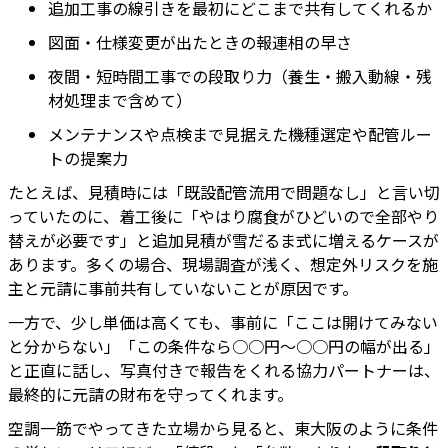
追加工事の線引きを最初にどこまで共有してくれるか
図面・仕様変更が出たときの報連相の早さ
夜間・短時間工事での段取り力（養生・搬入動線・残
材処理まで含めて）
メンテナンスや点検まで見据えた機種選定や配管ルー
トの提案力
たとえば、見積時には「既設配管流用で問題なし」と言い切
っていたのに、着工後に「やはり腐食がひどいので全部やり
替えが必要です」と追加見積が雪だるま式に増えるケースが
あります。多くの場合、現場調査が浅く、想定外リスクを施
主と元請に事前共有していないことが原因です。
一方で、少し単価は高くても、事前に「ここは開けてみない
と分からない」「この条件なら○○円〜○○円の幅が出る」
と正直に話し、写真付きで報告をくれる協力パートナーは、
最終的に元請の財布を守ってくれます。
空調一筋でやってきた立場から見ると、東大阪のように条件