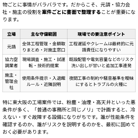
物ごとに事情がバラバラです。だからこそ、元請・協力会
社・施主の役割を
案件ごとに書面で整理する
ことが重要にな
ります。
立場
主な守備範囲
現場での要注意ポイント
全体工程管理・金額取
工程遅延やクレームは最終的に元
元請
りまとめ・対施主窓口
請責任になりやすい
協力空
現場調査・施工・試運
既設配管や電気容量などのリスク
調業者
転・技術的提案
洗い出しが甘いと追加工事連発
施主・
使用条件提示・入退館
夜間工事の制約や騒音基準を曖昧
管理会
ルール・近隣説明
にするとトラブルの火種に
社
特に東大阪の工場案件では、粉塵・油煙・高天井といった悪
条件が多く、「普通の事務所と同じノリ」で計画すると、冷
えない・すぐ故障する設備になりがちです。誰が性能条件を
確認するのか、誰がリスクを説明するのかを、最初に固めて
おく必要があります。