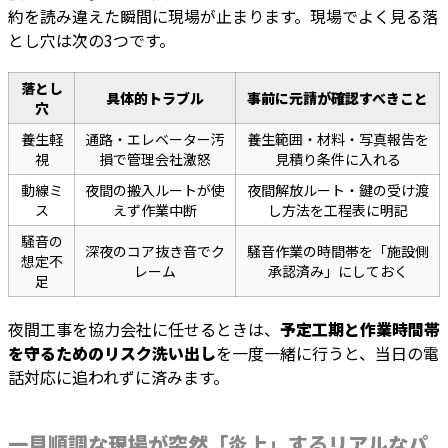
約を読み違えた瞬間に現場が止まります。現場でよく見る落
とし穴は次の3つです。
落とし
具体的トラブル
事前に元請が確認すべきこと
穴
養生軽
通路・エレベーター汚
養生範囲・材料・写真報告を
視
損で管理会社激怒
見積り条件に入れる
動線ミ
夜間の搬入ルートが使
夜間解放ルート・鍵の受け渡
ス
えず作業中断
し方法を工程表に明記
騒音の
深夜のコア抜き音でク
騒音作業の時間帯を「施設側
想定不
レーム
承認済み」にしておく
足
夜間工事を協力会社に任せるときは、
予定工期と作業時間帯
を守るためのリスク洗い出し
を一度一緒に行うと、当日の電
話対応に追われずに済みます。
一見順調な現場が突然「炎上」するリアルなパ