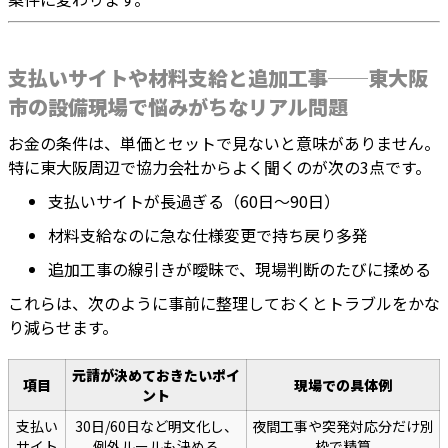
支払いサイトや材料支給と追加工事──東大阪
市の設備現場で悩みがちなリアル問題
お金の条件は、単価とセットで見ないと意味がありません。
特に東大阪周辺で協力会社からよく聞くのが次の3点です。
支払いサイトが長過ぎる（60日〜90日）
材料支給なのに急な仕様変更で持ち戻り多発
追加工事の線引きが曖昧で、現場判断のたびに揉める
これらは、次のように事前に整理しておくとトラブルをかな
り減らせます。
元請が決めておきたいポイ
項目
現場での具体例
ント
支払い
30日/60日など明文化し、
夜間工事や突発対応分だけ別
サイト
例外ルールも決める
枠で精算