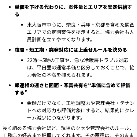
単価を下げる代わりに、案件量とエリアを安定供給す
る
東大阪市中心に、奈良・兵庫・京都を含めた関西
エリアでの定期案件を提示すると、協力会社も人
員計画を立てやすくなります。
夜間・短工期・突発対応には上乗せルールを決める
22時〜5時の工事や、急な冷暖房トラブル対応
は、平日昼の通常単価と区分しておくことで、協
力会社の不満を抑えられます。
報連相の速さと図面・写真共有を“単価に含めて評価
する”
金額だけでなく、工程調整力や管理会社・テナン
トへの対応力も評価対象にすると、結果的にクレ
ーム減少につながります。
長く組める協力会社ほど、現場のクセや管理会社のルール、
工務店の好みまで把握してくれます。その蓄積は、そのまま