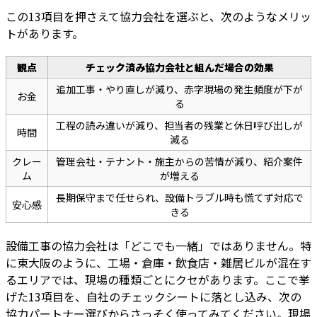
この13項目を押さえて協力会社を選ぶと、次のようなメリッ
トがあります。
観点
チェック済み協力会社と組んだ場合の効果
追加工事・やり直しが減り、赤字現場の発生頻度が下が
お金
る
工程の読み違いが減り、担当者の残業と休日呼び出しが
時間
減る
クレー
管理会社・テナント・施主からの苦情が減り、紹介案件
ム
が増える
長期保守まで任せられ、設備トラブル時も慌てず対応で
安心感
きる
設備工事の協力会社は「どこでも一緒」ではありません。特
に東大阪のように、工場・倉庫・飲食店・雑居ビルが混在す
るエリアでは、現場の種類ごとにクセがあります。ここで挙
げた13項目を、自社のチェックシートに落とし込み、次の
協力パートナー選びからさっそく使ってみてください。現場