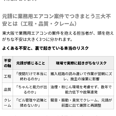
元請に業務用エアコン案件でつきまとう三大不
安とは（工程・品質・クレーム）
東大阪で業務用エアコンの案件を抱える担当者が、頭を抱え
がちな不安は大きく3つに分かれます。
よくある不安と、裏で起きている本当のリスク
不安
元請が感じること
現場で実際に起きがちなリスク
の軸
「夜間だけで本当に
搬入経路の読み違いで作業が翌朝にズ
工程
終わるのか」
レ、施主の操業に影響
「ちゃんと能力が出
油煙・粉じん環境を考慮せず、数年で
品質
るのか」
能力低下や故障連発
クレ
「ビル管理や近隣と
騒音・振動・臭気でクレーム、元請が
ーム
揉めないか」
前面に出て謝罪と再調整