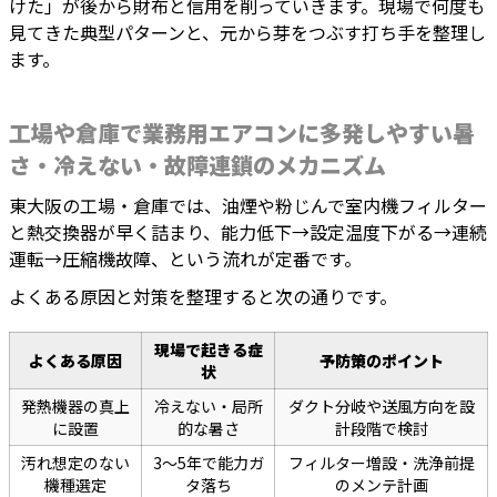
けた」が後から財布と信用を削っていきます。現場で何度も
見てきた典型パターンと、元から芽をつぶす打ち手を整理し
ます。
工場や倉庫で業務用エアコンに多発しやすい暑
さ・冷えない・故障連鎖のメカニズム
東大阪の工場・倉庫では、油煙や粉じんで室内機フィルター
と熱交換器が早く詰まり、能力低下→設定温度下がる→連続
運転→圧縮機故障、という流れが定番です。
よくある原因と対策を整理すると次の通りです。
現場で起きる症
よくある原因
予防策のポイント
状
発熱機器の真上
冷えない・局所
ダクト分岐や送風方向を設
に設置
的な暑さ
計段階で検討
汚れ想定のない
3〜5年で能力ガ
フィルター増設・洗浄前提
機種選定
タ落ち
のメンテ計画