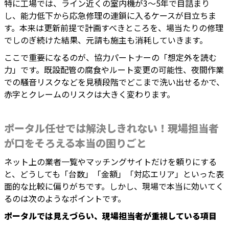
特に工場では、ライン近くの室内機が3〜5年で目詰まり
し、能力低下から応急修理の連鎖に入るケースが目立ちま
す。本来は更新前提で計画すべきところを、場当たりの修理
でしのぎ続けた結果、元請も施主も消耗していきます。
ここで重要になるのが、協力パートナーの「想定外を読む
力」です。既設配管の腐食やルート変更の可能性、夜間作業
での騒音リスクなどを見積段階でどこまで洗い出せるかで、
赤字とクレームのリスクは大きく変わります。
ポータル任せでは解決しきれない！現場担当者
が口をそろえる本当の困りごと
ネット上の業者一覧やマッチングサイトだけを頼りにする
と、どうしても「台数」「金額」「対応エリア」といった表
面的な比較に偏りがちです。しかし、現場で本当に効いてく
るのは次のようなポイントです。
ポータルでは見えづらい、現場担当者が重視している項目