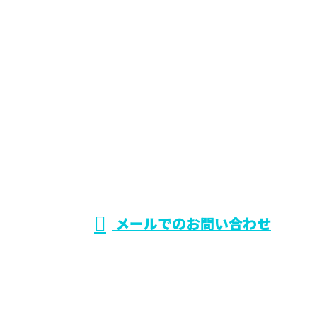
お問い合わせ
お電話でのお問い合わせ
072-970-6910
空調設備工事や業
務用エアコンのメ
営業時間／9：00～17：00
メールでのお問い合わせ
ンテナンス・修理業者をお探しなら大阪府東大阪市の
TMサービスへ